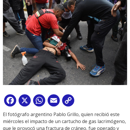
Facebook
X
WhatsApp
Email
Copy
Link
El fotógrafo argentino Pablo Grillo, quien recibió este
miércoles el impacto de un cartucho de gas lacrimógeno,
que le provocó una fractura de cráneo, fue operado y