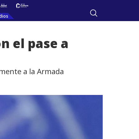
dios
on el pase a
almente a la Armada