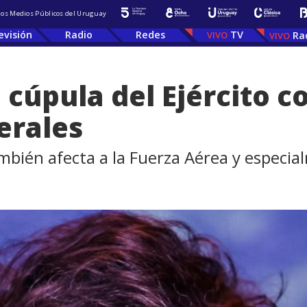
 los Medios Públicos del Uruguay
evisión
Radio
Redes
TV
Ra
 cúpula del Ejército c
erales
mbién afecta a la Fuerza Aérea y especi