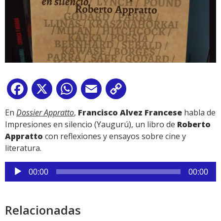
Facebook
X
WhatsApp
Email
Copy
Link
En
Dossier Appratto
,
Francisco Alvez Francese
habla de
Impresiones en silencio (Yaugurú), un libro de
Roberto
Appratto
con reflexiones y ensayos sobre cine y
literatura.
Reproductor
00:00
00:00
de
audio
Relacionadas