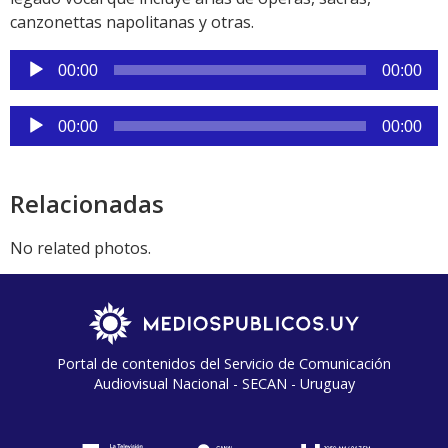
canzonettas napolitanas y otras.
Reproductor
00:00
00:00
de
audio
Reproductor
00:00
00:00
de
audio
Relacionadas
No related photos.
Portal de contenidos del Servicio de Comunicación
Audiovisual Nacional - SECAN - Uruguay