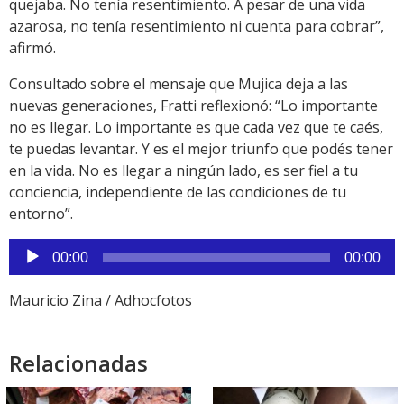
quejaba. No tenía resentimiento. A pesar de una vida
azarosa, no tenía resentimiento ni cuenta para cobrar”,
afirmó.
Consultado sobre el mensaje que Mujica deja a las
nuevas generaciones, Fratti reflexionó: “Lo importante
no es llegar. Lo importante es que cada vez que te caés,
te puedas levantar. Y es el mejor triunfo que podés tener
en la vida. No es llegar a ningún lado, es ser fiel a tu
conciencia, independiente de las condiciones de tu
entorno”.
Reproductor
00:00
00:00
de
audio
Mauricio Zina / Adhocfotos
Relacionadas