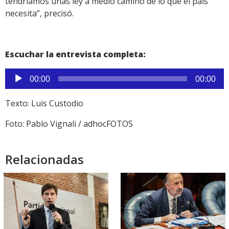
tendríamos unas ley a medio camino de lo que el país
necesita”, precisó.
Escuchar la entrevista completa:
Reproductor
00:00
00:00
de
audio
Texto: Luis Custodio
Foto: Pablo Vignali / adhocFOTOS
Relacionadas