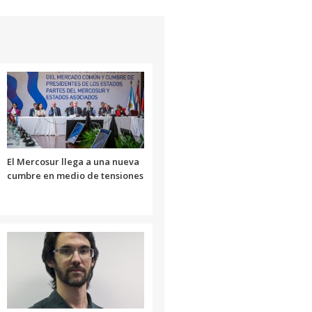
para
aumentar
o
disminuir
el
volumen.
El Mercosur llega a una nueva
cumbre en medio de tensiones