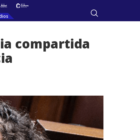
dios
cia compartida
ia