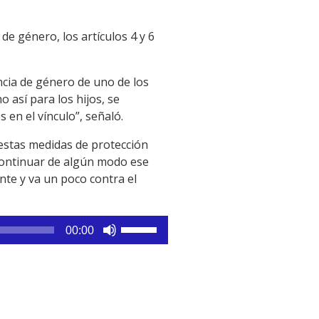
 de género, los artículos 4 y 6
ncia de género de uno de los
 así para los hijos, se
 en el vínculo”, señaló.
 estas medidas de protección
continuar de algún modo ese
ante y va un poco contra el
Utiliza
00:00
las
teclas
de
flecha
arriba/abajo