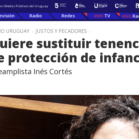
 los Medios Públicos del Uruguay
evisión
Radio
Redes
TV
Ra
IO URUGUAY
.
JUSTOS Y PECADORES
.
uiere sustituir tenen
e protección de infanc
teamplista Inés Cortés