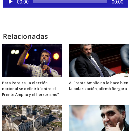
00:00
00:00
de
audio
Relacionadas
Para Pereira, la elección
Al Frente Amplio no le hace bien
nacional se definirá “entre el
la polarización, afirmó Bergara
Frente Amplio y el herrerismo”