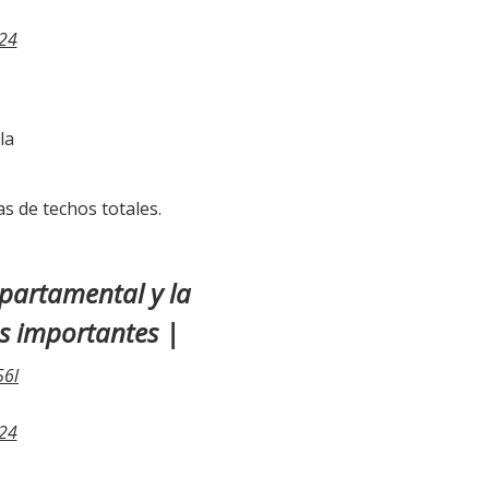
24
la
s de techos totales.
epartamental y la
ás importantes |
56l
24