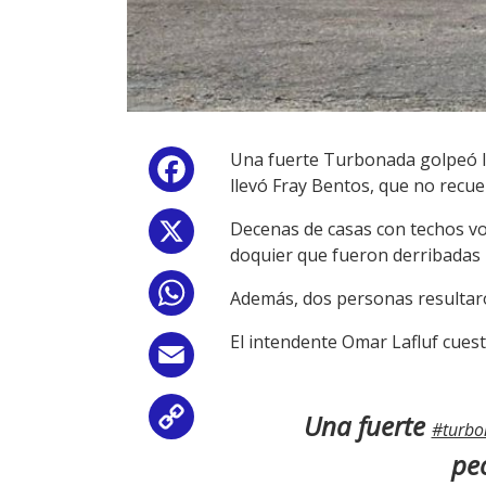
Una fuerte Turbonada golpeó lo
Facebook
llevó Fray Bentos, que no recue
Decenas de casas con techos vo
X
doquier que fueron derribadas p
WhatsApp
Además, dos personas resultaron
El intendente Omar Lafluf cues
Email
Una fuerte
Copy
#turbo
peo
Link