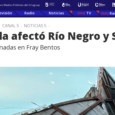
 los Medios Públicos del Uruguay
evisión
Radio
Noticias
TV
Ra
.
CANAL 5
.
NOTICIAS 5
.
a afectó Río Negro y 
onadas en Fray Bentos