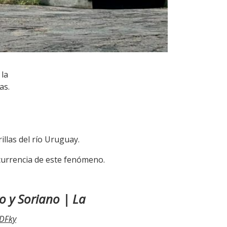
 la
as.
llas del río Uruguay.
currencia de este fenómeno.
o y Soriano | La
0DFky