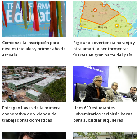
Comienza la inscripción para
Rige una advertencia naranja y
niveles iniciales y primer año de
otra amarilla por tormentas
escuela
fuertes en gran parte del país
Entregan llaves de la primera
Unos 600 estudiantes
cooperativa de vivienda de
universitarios recibirán becas
trabajadoras domésticas
para subsidiar alquileres