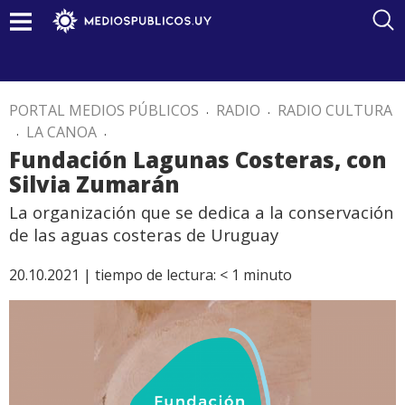
PORTAL MEDIOS PÚBLICOS
.
RADIO
.
RADIO CULTURA
.
LA CANOA
.
Fundación Lagunas Costeras, con
Silvia Zumarán
La organización que se dedica a la conservación
de las aguas costeras de Uruguay
20.10.2021 |
tiempo de lectura:
< 1
minuto