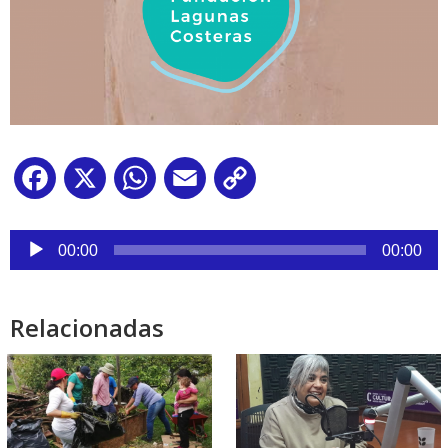
Facebook
X
WhatsApp
Email
Copy
Link
Reproductor
de
00:00
00:00
audio
Relacionadas