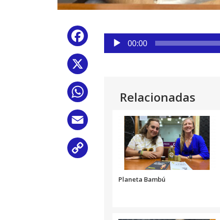
Reproductor
Facebook
de
00:00
audio
X
WhatsApp
Relacionadas
Email
Copy
Link
Planeta Bambú