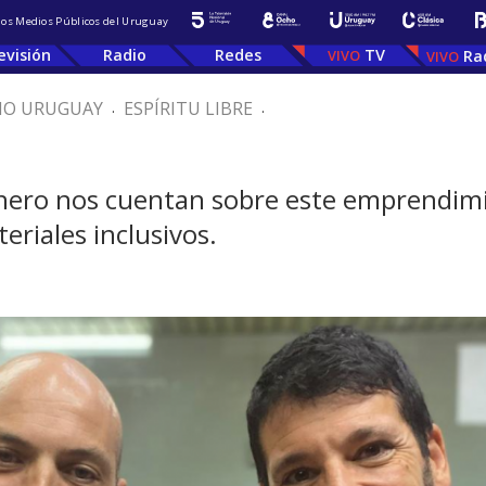
 los Medios Públicos del Uruguay
evisión
Radio
Redes
TV
Ra
IO URUGUAY
.
ESPÍRITU LIBRE
.
chero nos cuentan sobre este emprendimi
eriales inclusivos.