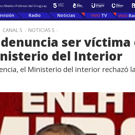
 los Medios Públicos del Uruguay
evisión
Radio
Noticias
TV
Ra
.
CANAL 5
.
NOTICIAS 5
.
 denuncia ser víctima 
nisterio del Interior
ncia, el Ministerio del interior rechazó 