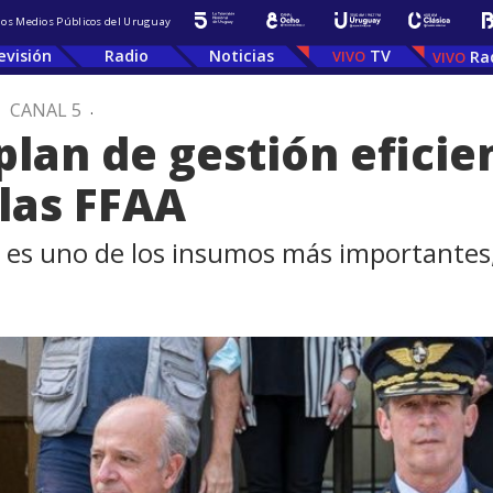
 los Medios Públicos del Uruguay
evisión
Radio
Noticias
TV
Ra
.
CANAL 5
.
plan de gestión eficie
las FFAA
e es uno de los insumos más importantes, 