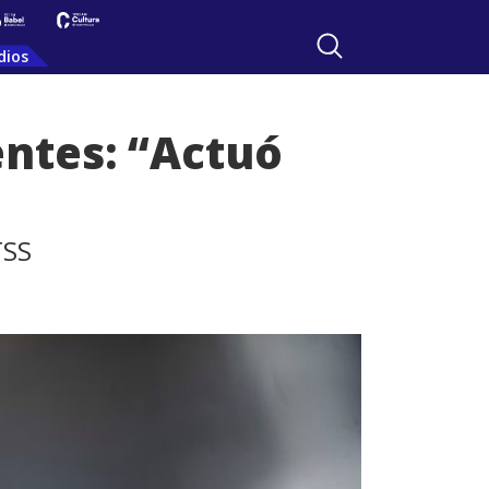
dios
entes: “Actuó
TSS