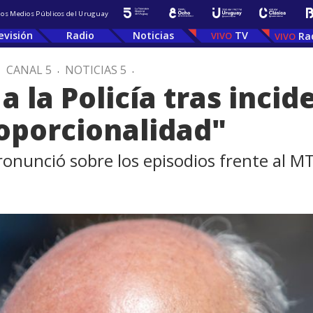
 los Medios Públicos del Uruguay
evisión
Radio
Noticias
TV
Ra
.
CANAL 5
.
NOTICIAS 5
.
a la Policía tras incid
oporcionalidad"
ronunció sobre los episodios frente al M