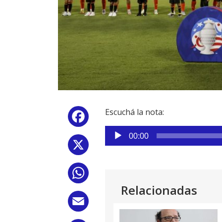
Escuchá la nota:
Facebook
Reproductor
00:00
de
X
audio
WhatsApp
Relacionadas
Email