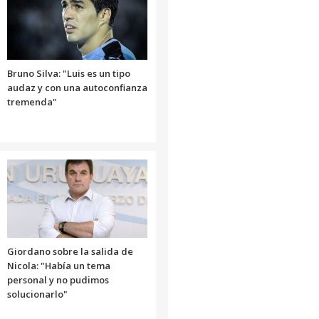
o
disminuir
el
volumen.
Bruno Silva: "Luis es un tipo
audaz y con una autoconfianza
tremenda"
Giordano sobre la salida de
Nicola: "Había un tema
personal y no pudimos
solucionarlo"