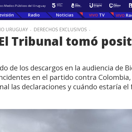
 los Medios Públicos del Uruguay
evisión
Radio
Noticias
TV
Ra
IO URUGUAY
.
DERECHOS EXCLUSIVOS
.
"El Tribunal tomó posi
o de los descargos en la audiencia de Bi
ncidentes en el partido contra Colombia,
l las declaraciones y cuándo estaría el f