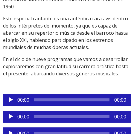
1960.
Este especial cantante es una auténtica rara avis dentro
de los intérpretes del momento, ya que es capaz de
abarcar en su repertorio música desde el barroco hasta
el siglo XXI, habiendo participado en los estrenos
mundiales de muchas óperas actuales.
En el ciclo de nueve programas que vamos a desarrollar
exploraremos con gran latitud su carrera artística hasta
el presente, abarcando diversos géneros musicales.
Reproductor
00:00
00:00
de
audio
Reproductor
00:00
00:00
de
audio
Reproductor
00:00
00:00