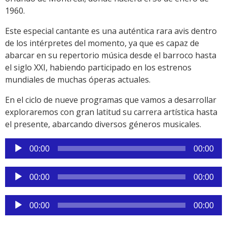
1960.
Este especial cantante es una auténtica rara avis dentro
de los intérpretes del momento, ya que es capaz de
abarcar en su repertorio música desde el barroco hasta
el siglo XXI, habiendo participado en los estrenos
mundiales de muchas óperas actuales.
En el ciclo de nueve programas que vamos a desarrollar
exploraremos con gran latitud su carrera artística hasta
el presente, abarcando diversos géneros musicales.
Reproductor
00:00
00:00
de
audio
Reproductor
00:00
00:00
de
audio
Reproductor
00:00
00:00
de
audio