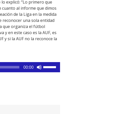
 lo explicó: “Lo primero que
n cuanto al informe que dimos
eación de la Liga en la medida
ede reconocer una sola entidad
va que organiza el fútbol
a y en este caso es la AUF, es
F y si la AUF no la reconoce la
Utiliza
00:00
las
teclas
de
flecha
arriba/abajo
para
aumentar
o