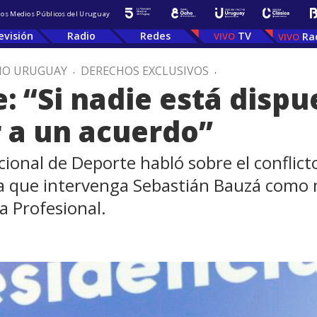
 los Medios Públicos del Uruguay
evisión
Radio
Redes
TV
Ra
IO URUGUAY
.
DERECHOS EXCLUSIVOS
.
 “Si nadie está dispu
r a un acuerdo”
cional de Deporte habló sobre el conflict
a que intervenga Sebastián Bauzá como 
ga Profesional.