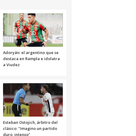
disminuir
el
volumen.
Adoryán: el argentino que se
destaca en Rampla e idolatra
a Viudez
Esteban Ostojich, árbitro del
clásico: "Imagino un partido
duro, intenso"