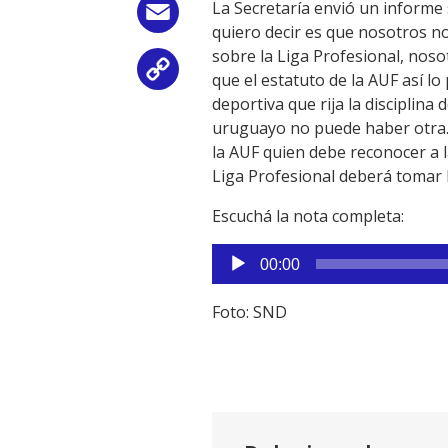
La Secretaría envió un informe 
Email
quiero decir es que nosotros n
sobre la Liga Profesional, noso
Copy
que el estatuto de la AUF así lo
deportiva que rija la disciplina
Link
uruguayo no puede haber otra. E
la AUF quien debe reconocer a l
Liga Profesional deberá tomar 
Escuchá la nota completa:
Reproductor
00:00
de
audio
Foto: SND