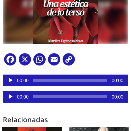
Facebook
X
WhatsApp
Email
Copy
Link
Reproductor
de
00:00
00:00
audio
Reproductor
00:00
00:00
de
audio
Relacionadas