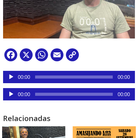
Facebook
X
WhatsApp
Email
Copy
Link
Reproductor
de
00:00
00:00
audio
Reproductor
00:00
00:00
de
audio
Relacionadas