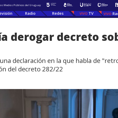
 los Medios Públicos del Uruguay
evisión
Radio
Redes
TV
Ra
a derogar decreto sobr
 una declaración en la que habla de "retro
ión del decreto 282/22