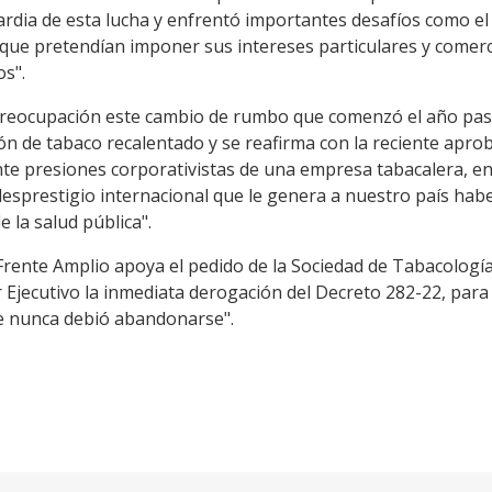
rdia de esta lucha y enfrentó importantes desafíos como el 
 que pretendían imponer sus intereses particulares y comerc
os".
preocupación este cambio de rumbo que comenzó el año pasa
ón de tabaco recalentado y se reafirma con la reciente apro
nte presiones corporativistas de una empresa tabacalera, en
l desprestigio internacional que le genera a nuestro país ha
e la salud pública".
 Frente Amplio apoya el pedido de la Sociedad de Tabacologí
der Ejecutivo la inmediata derogación del Decreto 282-22, pa
ue nunca debió abandonarse".