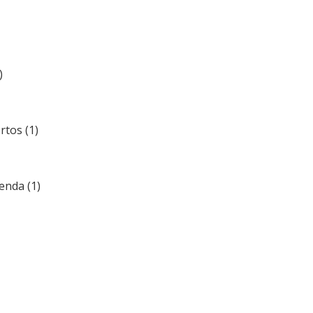
)
rtos (1)
enda (1)