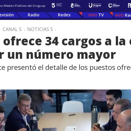
 los Medios Públicos del Uruguay
evisión
Radio
Redes
TV
Ra
.
CANAL 5
.
NOTICIAS 5
.
ofrece 34 cargos a la
r un número mayor
e presentó el detalle de los puestos ofre