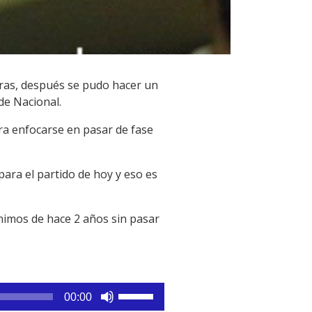
horas, después se pudo hacer un
de Nacional.
ara enfocarse en pasar de fase
para el partido de hoy y eso es
enimos de hace 2 años sin pasar
Utiliza
00:00
las