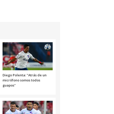
teclas
de
flecha
arriba/abajo
para
aumentar
o
disminuir
el
volumen.
Diego Polenta: "Atrás de un
micrófono somos todos
guapos"