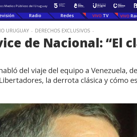
 los Medios Públicos del Uruguay
evisión
Radio
Redes
TV
Ra
IO URUGUAY
.
DERECHOS EXCLUSIVOS
.
ice de Nacional: “El c
habló del viaje del equipo a Venezuela, d
Libertadores, la derrota clásica y cómo 