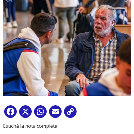
Facebook
X
WhatsApp
Email
Copy
Link
Esuchá la nota completa: