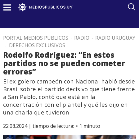
PORTAL MEDIOS PÚBLICOS
.
RADIO
.
RADIO URUGUAY
.
DERECHOS EXCLUSIVOS
.
Rodolfo Rodríguez: “En estos
partidos no se pueden cometer
errores”
El ex golero campeón con Nacional habló desde
Brasil sobre el partido decisivo que tiene frente
a San Pablo, contó que está en la
concentración con el plantel y qué les dijo en
una charla que tuvieron
22.08.2024 |
tiempo de lectura:
< 1
minuto