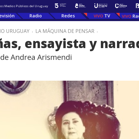
 los Medios Públicos del Uruguay
evisión
Radio
Redes
TV
Ra
IO URUGUAY
.
LA MÁQUINA DE PENSAR
.
as, ensayista y narr
a de Andrea Arismendi