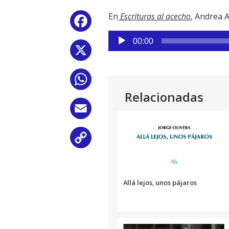
En
Escrituras al acecho
, Andrea 
Facebook
Reproductor
00:00
de
X
audio
WhatsApp
Relacionadas
Email
Copy
Link
Allá lejos, unos pájaros