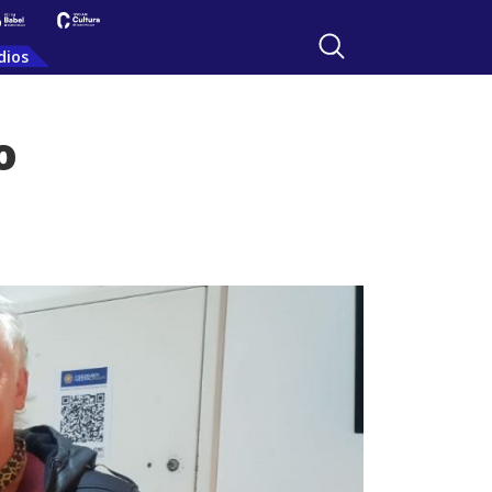
dios
o