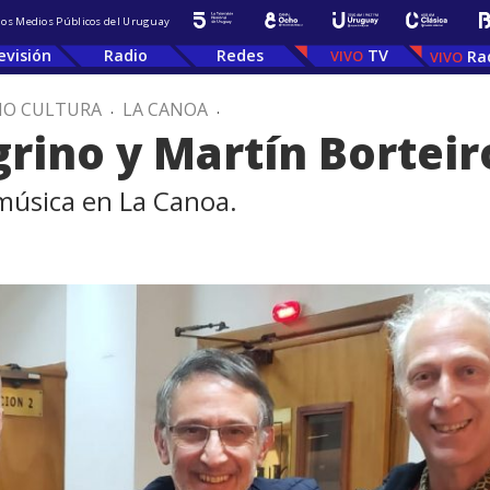
 los Medios Públicos del Uruguay
evisión
Radio
Redes
TV
Ra
IO CULTURA
.
LA CANOA
.
grino y Martín Borteir
música en La Canoa.