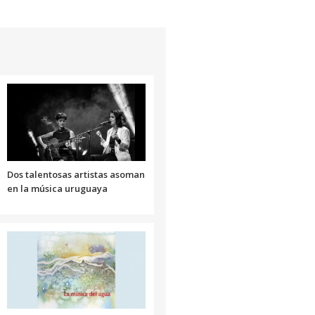
teclas
de
flecha
arriba/abajo
para
aumentar
o
disminuir
el
volumen.
Dos talentosas artistas asoman
en la música uruguaya