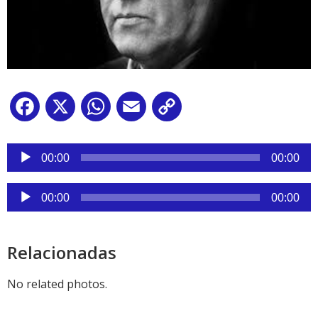
Facebook
X
WhatsApp
Email
Copy
Link
Reproductor
de
00:00
00:00
audio
Reproductor
00:00
00:00
de
audio
Relacionadas
No related photos.