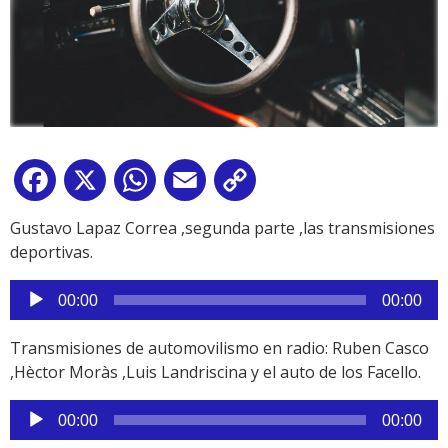
Facebook
X
WhatsApp
Email
Copy
Link
Gustavo Lapaz Correa ,segunda parte ,las transmisiones
deportivas.
Reproductor
00:00
00:00
de
audio
Transmisiones de automovilismo en radio: Ruben Casco
,Hèctor Moràs ,Luis Landriscina y el auto de los Facello.
Reproductor
00:00
00:00
de