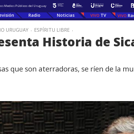
 los Medios Públicos del Uruguay
evisión
Radio
Noticias
TV
Ra
IO URUGUAY
.
ESPÍRITU LIBRE
.
esenta Historia de Sic
sas que son aterradoras, se ríen de la mue