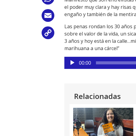
el poder muy clara y hay risas q
engaño y también de la mentir
Email
Las penas rondan los 30 años p
sobre el valor de la vida, un s
Copy
3 años y hoy está en la calle…
Link
marihuana a una cárcel”
Reproductor
00:00
de
audio
Relacionadas