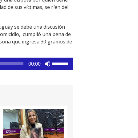
ad de sus víctimas, se ríen del
uguay se debe una discusión
 homicidio, cumplió una pena de
ersona que ingresa 30 gramos de
Utiliza
00:00
las
teclas
de
flecha
arriba/abajo
para
aumentar
o
disminuir
el