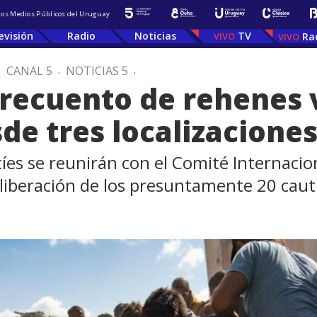
 los Medios Públicos del Uruguay
evisión
Radio
Noticias
TV
Ra
.
CANAL 5
.
NOTICIAS 5
.
recuento de rehenes v
de tres localizacione
íes se reunirán con el Comité Internacio
liberación de los presuntamente 20 caut