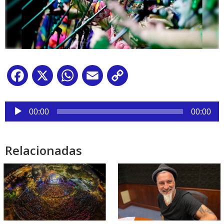
Facebook
X
WhatsApp
Email
Copy
Link
Reproductor
de
00:00
00:00
audio
Relacionadas