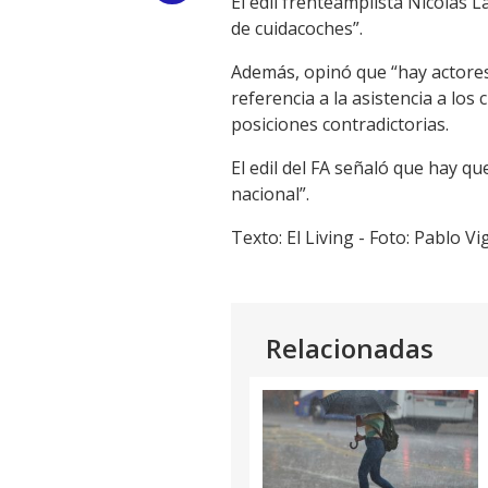
El edil frenteamplista Nicolás 
de cuidacoches”.
Link
Además, opinó que “hay actores
referencia a la asistencia a lo
posiciones contradictorias.
El edil del FA señaló que hay q
nacional”.
Texto: El Living - Foto: Pablo V
Relacionadas