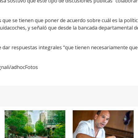
Lasa sostuvo que este tipo de discusiones públicas “colabor
 que se tienen que poner de acuerdo sobre cuál es la polít
s cuidacoches, y señaló que desde la bancada departamental d
ue dar respuestas integrales “que tienen necesariamente que
ignali/adhocFotos