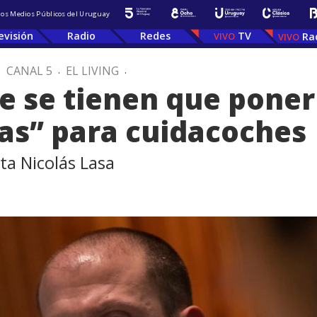
 los Medios Públicos del Uruguay
evisión
Radio
Redes
TV
Ra
.
CANAL 5
.
EL LIVING
.
e se tienen que poner
cas” para cuidacoches
sta Nicolás Lasa