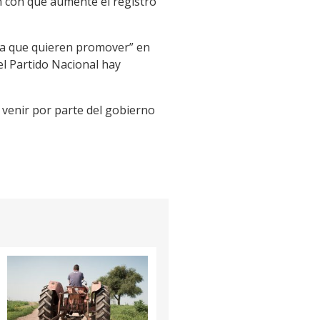
an con que aumente el registro
ica que quieren promover” en
el Partido Nacional hay
 venir por parte del gobierno