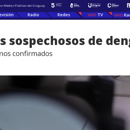
 los Medios Públicos del Uruguay
evisión
Radio
Redes
TV
Ra
os sospechosos de de
onos confirmados