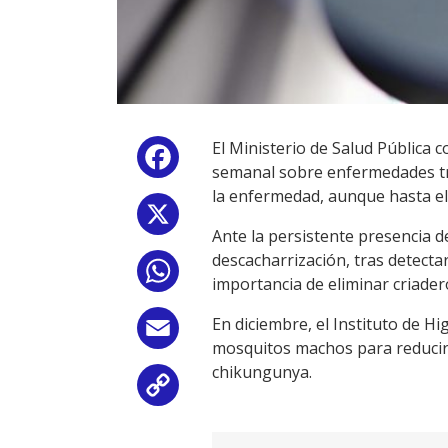
El Ministerio de Salud Pública
Facebook
semanal sobre enfermedades tr
la enfermedad, aunque hasta e
X
Ante la persistente presencia 
descacharrización, tras detecta
WhatsApp
importancia de eliminar criadero
En diciembre, el Instituto de H
Email
mosquitos machos para reducir 
chikungunya.
Copy
Link