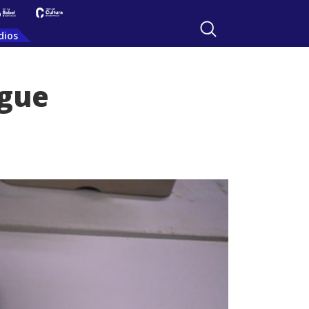
dios
ngue