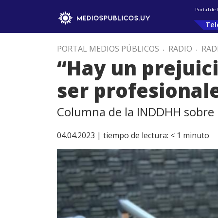
Portal de
Tel
PORTAL MEDIOS PÚBLICOS
.
RADIO
.
RAD
“Hay un prejuic
ser profesional
Columna de la INDDHH sobre la
04.04.2023 |
tiempo de lectura:
< 1
minuto