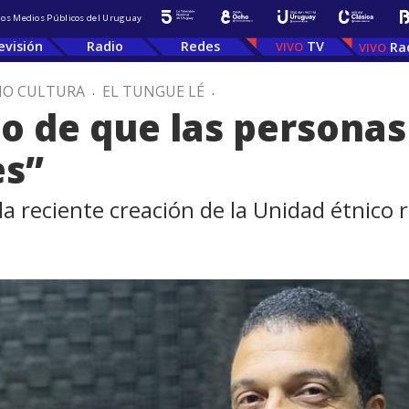
 los Medios Públicos del Uruguay
evisión
Radio
Redes
TV
Ra
IO CULTURA
.
EL TUNGUE LÉ
.
io de que las persona
es”
 reciente creación de la Unidad étnico ra