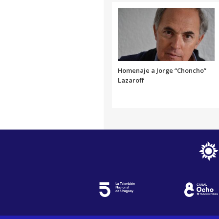
Homenaje a Jorge “Choncho”
Lazaroff