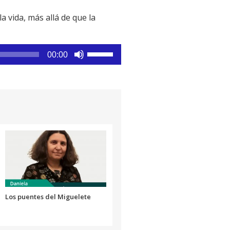
 vida, más allá de que la
Utiliza
00:00
las
teclas
de
flecha
arriba/abajo
para
aumentar
o
disminuir
el
volumen.
Los puentes del Miguelete