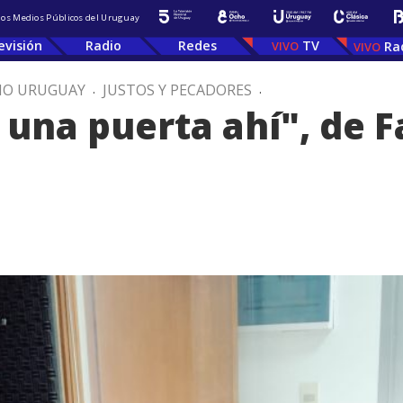
 los Medios Públicos del Uruguay
evisión
Radio
Redes
TV
Ra
IO URUGUAY
.
JUSTOS Y PECADORES
.
 una puerta ahí", de 