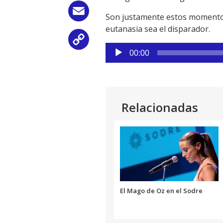
Email
Son justamente estos momento
eutanasia sea el disparador.
Copy
Reproductor
00:00
de
Link
audio
Relacionadas
El Mago de Oz en el Sodre