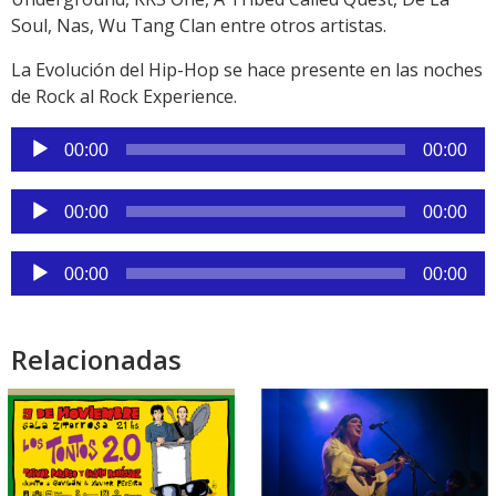
Soul, Nas, Wu Tang Clan entre otros artistas.
La Evolución del Hip-Hop se hace presente en las noches
de Rock al Rock Experience.
Reproductor
00:00
00:00
de
audio
Reproductor
00:00
00:00
de
audio
Reproductor
00:00
00:00
de
audio
Relacionadas