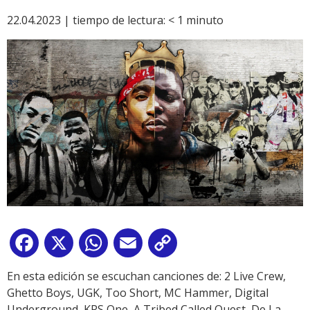
22.04.2023 |
tiempo de lectura:
< 1
minuto
Facebook
X
WhatsApp
Email
Copy
Link
En esta edición se escuchan canciones de: 2 Live Crew,
Ghetto Boys, UGK, Too Short, MC Hammer, Digital
Underground, KRS One, A Tribed Called Quest, De La