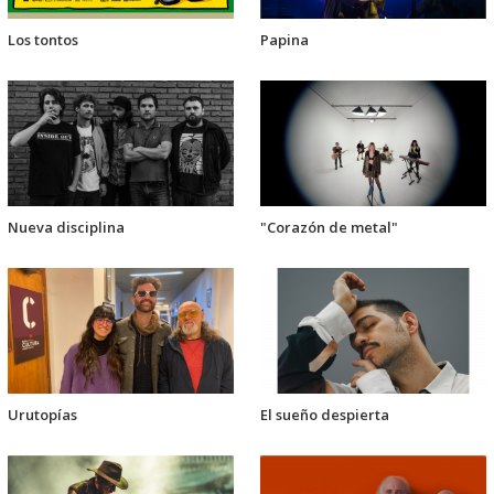
Los tontos
Papina
Nueva disciplina
"Corazón de metal"
Urutopías
El sueño despierta