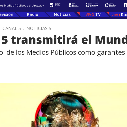
 los Medios Públicos del Uruguay
evisión
Radio
Noticias
TV
Ra
.
CANAL 5
.
NOTICIAS 5
.
 5 transmitirá el Mund
rol de los Medios Públicos como garantes 