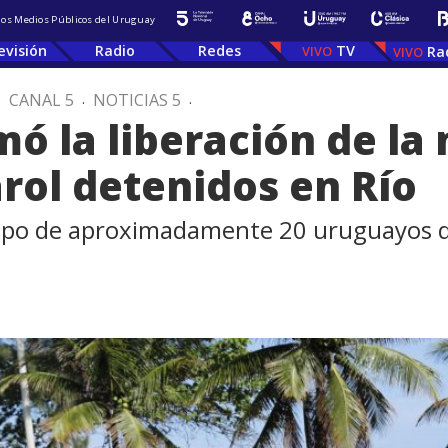
 los Medios Públicos del Uruguay
evisión
Radio
Redes
TV
Ra
.
CANAL 5
.
NOTICIAS 5
.
ó la liberación de la
rol detenidos en Río
upo de aproximadamente 20 uruguayos q