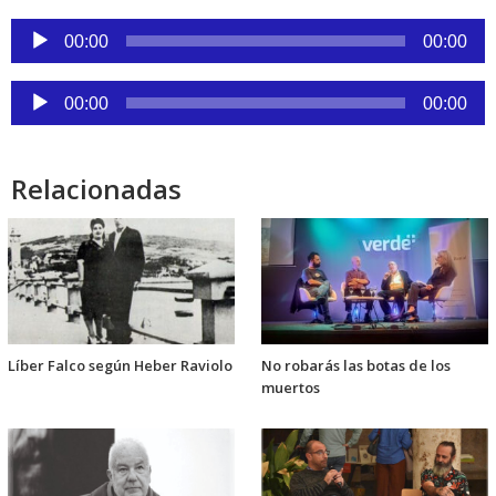
Reproductor
00:00
00:00
de
audio
Reproductor
00:00
00:00
de
audio
Relacionadas
Líber Falco según Heber Raviolo
No robarás las botas de los
muertos