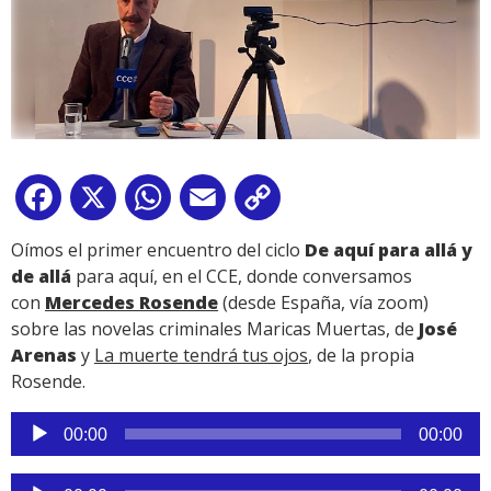
Facebook
X
WhatsApp
Email
Copy
Link
Oímos el primer encuentro del ciclo
De aquí para allá y
de allá
para aquí, en el CCE, donde conversamos
con
Mercedes Rosende
(desde España, vía zoom)
sobre las novelas criminales Maricas Muertas, de
José
Arenas
y
La muerte tendrá tus ojos
, de la propia
Rosende.
Reproductor
00:00
00:00
de
audio
Reproductor