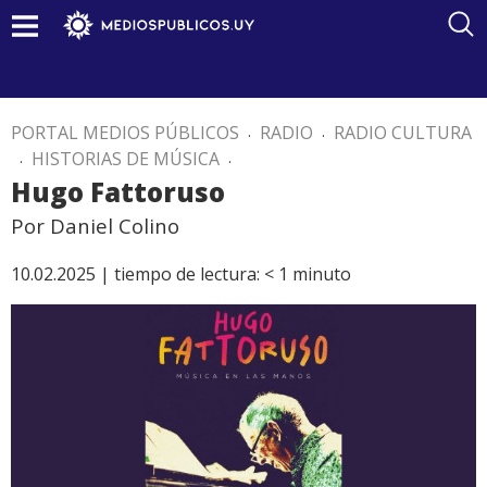
PORTAL MEDIOS PÚBLICOS
.
RADIO
.
RADIO CULTURA
.
HISTORIAS DE MÚSICA
.
Hugo Fattoruso
Por Daniel Colino
10.02.2025 |
tiempo de lectura:
< 1
minuto