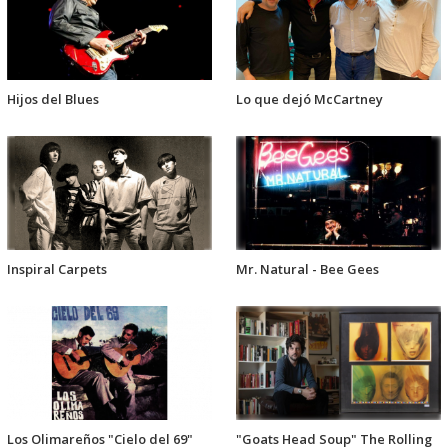
Hijos del Blues
Lo que dejó McCartney
Inspiral Carpets
Mr. Natural - Bee Gees
Los Olimareños "Cielo del 69"
"Goats Head Soup" The Rolling