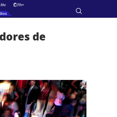
dios
adores de