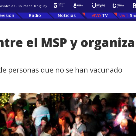
 los Medios Públicos del Uruguay
evisión
Radio
Noticias
TV
Ra
entre el MSP y organiz
 de personas que no se han vacunado