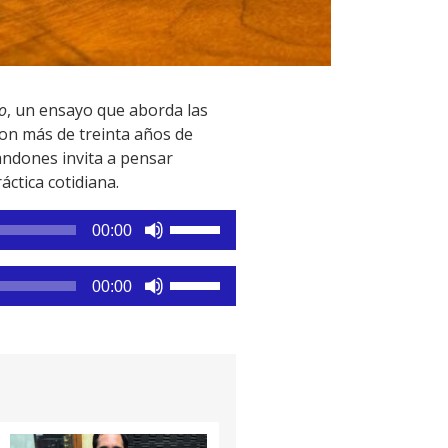
o
, un ensayo que aborda las
Con más de treinta años de
randones invita a pensar
áctica cotidiana.
Utiliza
00:00
las
teclas
Utiliza
00:00
de
las
flecha
teclas
arriba/abajo
de
para
flecha
aumentar
arriba/abajo
o
para
disminuir
aumentar