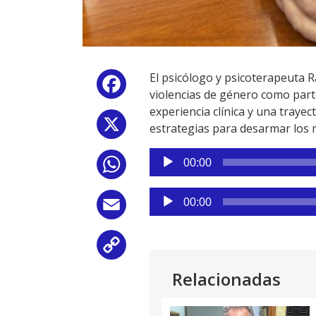
El psicólogo y psicoterapeuta 
Facebook
violencias de género como part
experiencia clínica y una traye
X
estrategias para desarmar los me
Reproductor
00:00
WhatsApp
de
audio
Reproductor
00:00
Email
de
audio
Copy
Relacionadas
Link