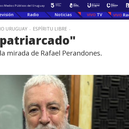
 los Medios Públicos del Uruguay
evisión
Radio
Noticias
TV
Ra
IO URUGUAY
.
ESPÍRITU LIBRE
.
 patriarcado"
: la mirada de Rafael Perandones.