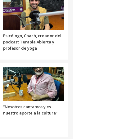
el
o
volumen.
disminuir
el
volumen.
Psicólogo, Coach, creador del
podcast Terapia Abierta y
profesor de yoga
“Nosotros cantamos y es
nuestro aporte a la cultura”