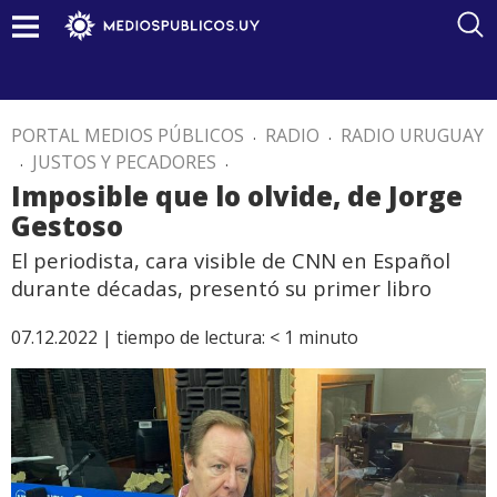
PORTAL MEDIOS PÚBLICOS
.
RADIO
.
RADIO URUGUAY
.
JUSTOS Y PECADORES
.
Imposible que lo olvide, de Jorge
Gestoso
El periodista, cara visible de CNN en Español
durante décadas, presentó su primer libro
07.12.2022 |
tiempo de lectura:
< 1
minuto