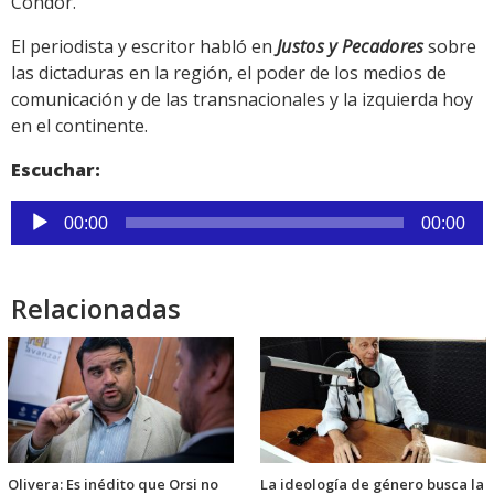
Cóndor.
El periodista y escritor habló en
Justos y Pecadores
sobre
las dictaduras en la región, el poder de los medios de
comunicación y de las transnacionales y la izquierda hoy
en el continente.
Escuchar:
Reproductor
00:00
00:00
de
audio
Relacionadas
Olivera: Es inédito que Orsi no
La ideología de género busca la