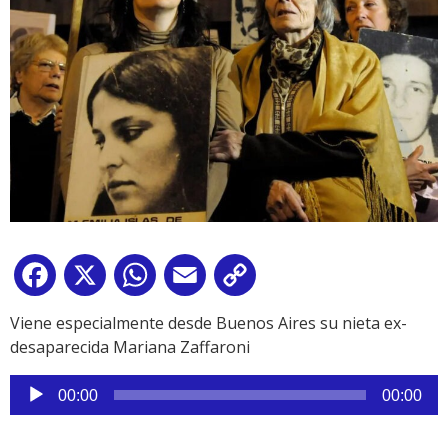
Facebook
X
WhatsApp
Email
Copy
Link
Viene especialmente desde Buenos Aires su nieta ex-
desaparecida Mariana Zaffaroni
Reproductor
00:00
00:00
de
audio