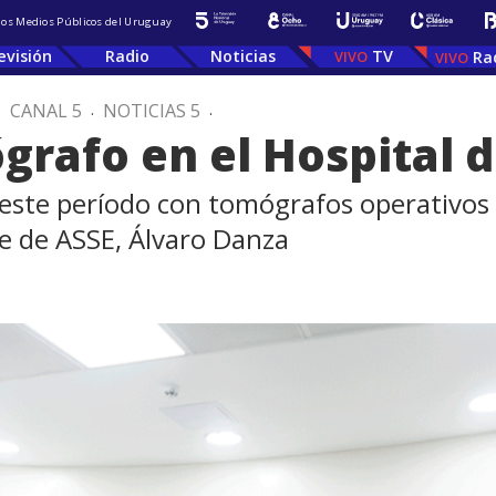
 los Medios Públicos del Uruguay
evisión
Radio
Noticias
TV
Ra
.
CANAL 5
.
NOTICIAS 5
.
rafo en el Hospital d
ar este período con tomógrafos operativo
te de ASSE, Álvaro Danza