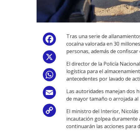
Tras una serie de allanamientos
Facebook
cocaína valorada en 30 millones
personas, además de confiscar c
X
El director de la Policía Nacio
logística para el almacenamient
WhatsApp
antecedentes por lavado de act
Las autoridades manejan dos hip
Email
de mayor tamaño o arrojada al 
El ministro del Interior, Nicolá
Copy
incautación golpea duramente a
Link
continuarán las acciones para d