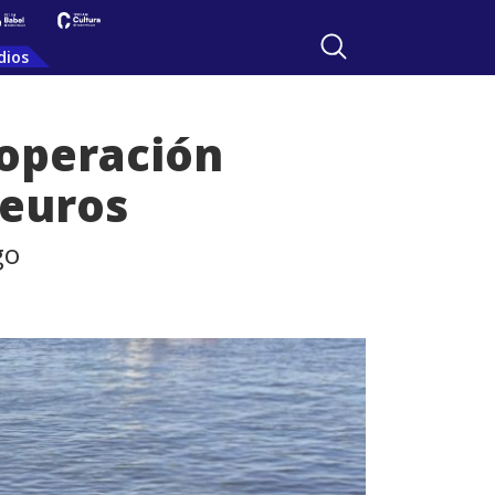
dios
 operación
 euros
go