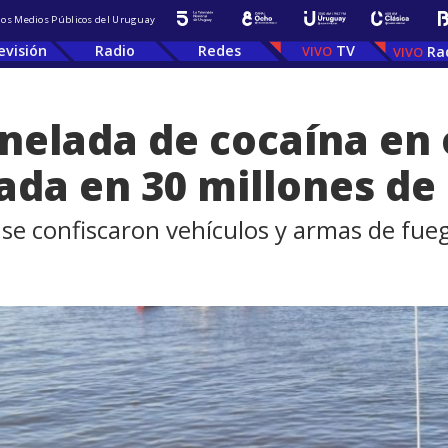
 los Medios Públicos del Uruguay
evisión
Radio
Redes
TV
Ra
nelada de cocaína en
ada en 30 millones de
se confiscaron vehículos y armas de fue