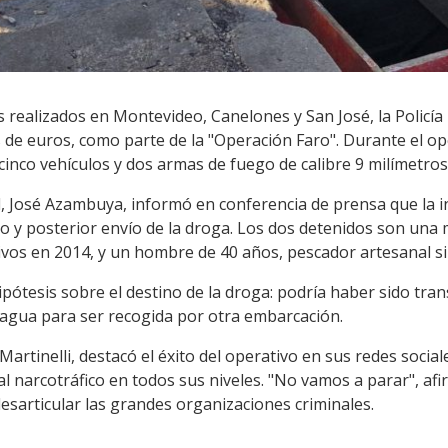
 realizados en Montevideo, Canelones y San José, la Policía
 de euros, como parte de la "Operación Faro". Durante el op
inco vehículos y dos armas de fuego de calibre 9 milímetros
nal, José Azambuya, informó en conferencia de prensa que la i
o y posterior envío de la droga. Los dos detenidos son una 
ivos en 2014, y un hombre de 40 años, pescador artesanal s
ótesis sobre el destino de la droga: podría haber sido tran
agua para ser recogida por otra embarcación.
s Martinelli, destacó el éxito del operativo en sus redes soci
l narcotráfico en todos sus niveles. "No vamos a parar", af
esarticular las grandes organizaciones criminales.