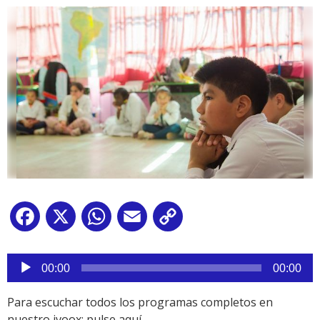
Facebook
X
WhatsApp
Email
Copy
Link
Reproductor
de
00:00
00:00
audio
Para escuchar todos los programas completos en
nuestro ivoox:
pulse aquí