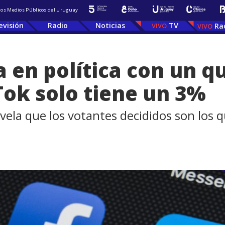
 los Medios Públicos del Uruguay
evisión
Radio
Noticias
TV
Ra
 en política con un q
Tok solo tiene un 3%
vela que los votantes decididos son los q